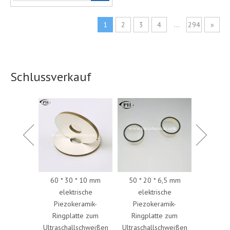
1
2
3
4
...
294
»
Schlussverkauf
Dat
 für
60 * 30 * 10 mm
50 * 20 * 6,5 mm
Piezow
trische
elektrische
elektrische
piezok
istalle für
Piezokeramik-
Piezokeramik-
Kugel
eter
Ringplatte zum
Ringplatte zum
Tempe
Ultraschallschweißen
Ultraschallschweißen