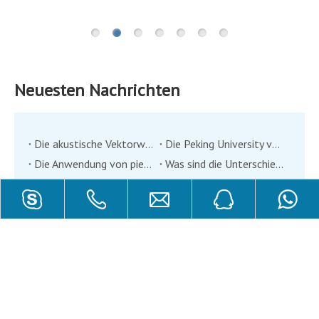
Neuesten Nachrichten
Die akustische Vektorwandlertechnologie hat von der Unterwasserakustikindustrie viel Aufmerksamkeit erregt
Die Peking University verwendet 3D -Druckmethoden, um neue Fortschritte bei der Erforschung flexibler piezoelektrischer Keramik -Verbundwerkstoffe zu erzielen
Die Anwendung von piezoelektrischen Keramik im Bereich der Stoßdämpfung und Betätigung
Was sind die Unterschiede zwischen einschichtigen piezoelektrischen Keramikblättern und gestapelten piezoelektrischen Keramikblättern
Produktionsprozess der piezoelektrischen Keramik, guter Handwerkskunst und guten Materialien können gute Produkte haben
Was sind die Anwendungen der piezoelektrischen Keramik in der Medizinproduktindustrie?
Analyse der akustischen Merkmale des piezoelektrischen Unterwasserschichtschilders
Optimales Design der kugelförmigen Hülle von Co-Vibrationsvektorhydrophon (2)
Optimales Design der kugelförmigen Hülle von Co-Vibrationsvektorhydrophon (1)
Überblick über die Entwicklung von Tiefwasser-Niederfrequenz-Übertragung unter Wasserschildsern unter Wasser
WEITERLESEN