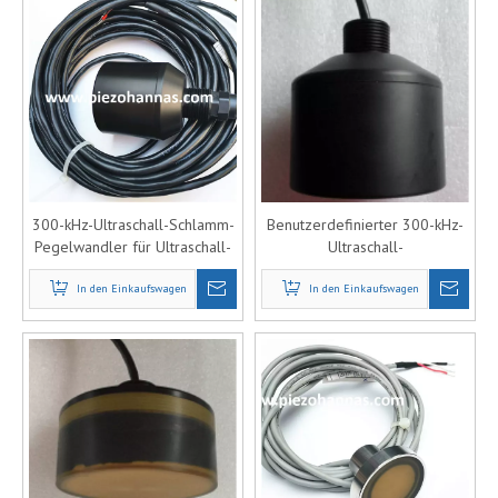
300-kHz-Ultraschall-Schlamm-
Benutzerdefinierter 300-kHz-
Pegelwandler für Ultraschall-
Ultraschall-
Schlamm-Pegelmesser
Schlammpegelwandler für
In den Einkaufswagen
In den Einkaufswagen
Schlammpegel