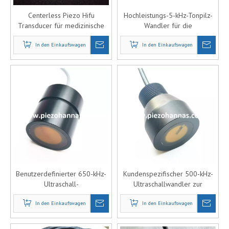
Centerless Piezo Hifu
Hochleistungs-5-kHz-Tonpilz-
Transducer für medizinische
Wandler für die
Therapeutik
Unterwasserkommunikation
In den Einkaufswagen
In den Einkaufswagen
Benutzerdefinierter 650-kHz-
Kundenspezifischer 500-kHz-
Ultraschall-
Ultraschallwandler zur
Schlammfüllstandssensor
Messung des
In den Einkaufswagen
Schlammspiegels
In den Einkaufswagen