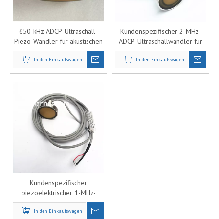
650-kHz-ADCP-Ultraschall-
Kundenspezifischer 2-MHz-
Piezo-Wandler für akustischen
ADCP-Ultraschallwandler für
Doppler-Stromprofiler
akustische Doppler-
In den Einkaufswagen
In den Einkaufswagen
Stromprofiler
Kundenspezifischer
piezoelektrischer 1-MHz-
ADCP-Ultraschallwandler
In den Einkaufswagen