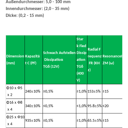
Außendurchmesser: 5,0 - 100 mm
Innendurchmesser: (2,0 - 35 mm)
Dicke: (0,2 - 15 mm)
Star
k Fied
Radial F
Schwach Aufstellen
Dissip
Dimension
Kapazitä
requenz
ResonanceImp
n
Dissipatio
ation
(mm)
t C (PF)
FR (KH
ZM (ω)
TGδ (12V)
TGδ
z)
(400
V)
ｘ
Φ
Φ
10
5
±
±
240
10%
≤
0,5%
≤
1,0%
153
5%
≤
15
ｘ
2
ｘ
Φ
Φ
16
8
±
±
340
10%
≤
0,5%
≤
1,0%
95.8
5%
≤
20
ｘ
4
ｘ
Φ
Φ
25
10
±
±
935
10%
≤
0,5%
≤
1,0%
65.5
5%
≤
15
ｘ
4