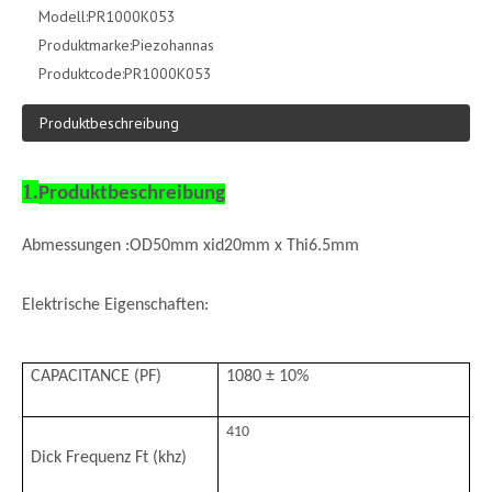
Modell:
PR1000K053
Produktmarke:
Piezohannas
Produktcode:
PR1000K053
Produktbeschreibung
1.
Produktbeschreibung
Abmessungen :
OD50mm xid20mm x Thi6.5mm
Elektrische Eigenschaften:
CAPAC
ITAN
CE (PF)
1080 ± 10%
410
Dick Frequenz Ft (khz)