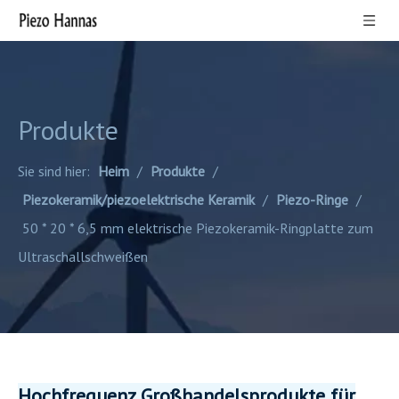
Produkte
Sie sind hier:
Heim
/
Produkte
/
Piezokeramik/piezoelektrische Keramik
/
Piezo-Ringe
/
50 * 20 * 6,5 mm elektrische Piezokeramik-Ringplatte zum
Ultraschallschweißen
Hochfrequenz Großhandelsprodukte für