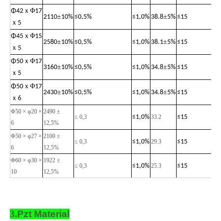
ｘ
Φ
Φ
42
17
±
±
2110
10%
≤
0,5%
≤
1,0%
38.8
5%
≤
15
ｘ
5
ｘ
Φ
Φ
45
15
±
±
2580
10%
≤
0,5%
≤
1,0%
38.1
5%
≤
15
ｘ
5
ｘ
Φ
Φ
50
17
±
±
3160
10%
≤
0,5%
≤
1,0%
34.8
5%
≤
15
ｘ
5
ｘ
Φ
Φ
50
17
±
±
2430
10%
≤
0,5%
≤
1,0%
34.8
5%
≤
15
ｘ
6
Φ50 × φ20 ×
2490 ±
≤ 0,3
≤
1,0%
33.2
≤
15
6
12,5%
Φ50 × φ27 ×
2100 ±
≤ 0,3
≤
1,0%
29.3
≤
15
6
12,5%
Φ60 × φ30 ×
1922 ±
≤ 0,3
≤
1,0%
25.3
≤
15
10
12,5%
3
.Pzt Material