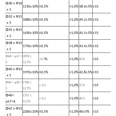
ｘ
Φ
Φ
30
10
±
±
1150
10%
≤
0,5%
≤
1,0%
58.4
5%
≤
15
ｘ
5
ｘ
Φ
Φ
32
15
±
±
1080
10%
≤
0,5%
≤
1,0%
49.2
5%
≤
15
ｘ
5
ｘ
Φ
Φ
35
15
±
±
1430
10%
≤
0,5%
≤
1,0%
45.5
5%
≤
15
ｘ
5
ｘ
Φ
Φ
38
15
±
±
1750
10%
≤
0,5%
≤
1,0%
43.4
5%
≤
15
ｘ
5
Φ40 × φ12 ×
2070 ±
≤0.
5
%
≤
1,0%
45.9
≤
15
5
12
.
5%
ｘ
Φ
Φ
40
15
±
±
1970
10%
≤
0,5%
≤
1,0%
42.8
5%
≤
15
ｘ
5
Φ40 × φ20 ×
1700 ±
≤ 0,3
≤
1,0%
37.9
≤
15
5
12,5%
×
Φ
40
1555 ±
≤ 0,3
≤
1,0%
40.5
≤
15
φ
×
12,5%
17
6
ｘ
Φ
Φ
42
15
±
±
2200
10%
≤
0,5%
≤
1,0%
40
5%
≤
15
ｘ
5