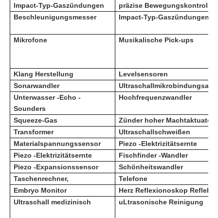
Impact-Typ-Gaszündungen
präzise Bewegungskontrolle
Beschleunigungsmesser
Impact-Typ-Gaszündungen
Mikrofone
Musikalische Pick-ups
Klang Herstellung
Levelsensoren
Sonarwandler
Ultraschallmikrobindungsapp
Unterwasser -Echo -
Hochfrequenzwandler
Sounders
Squeeze-Gas
Zünder hoher Machtaktuator
Transformer
Ultraschallschweißen
Materialspannungssensor
Piezo -Elektrizitätsernte
Piezo -Elektrizitätsernte
Fischfinder -Wandler
Piezo -Expansionssensor
Schönheitswandler
Taschenrechner,
Telefone
Embryo Monitor
Herz Reflexionoskop Reflekto
Ultraschall medizinisch
u
Ltrasonische Reinigung