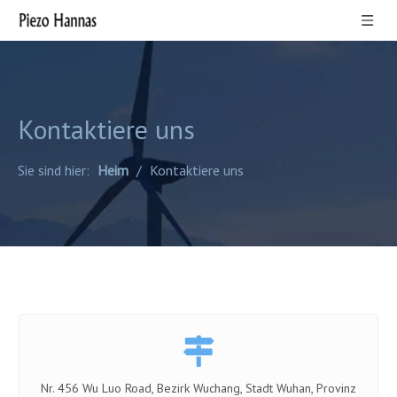
Kontaktiere uns
Sie sind hier:
Heim
/
Kontaktiere uns

Nr. 456 Wu Luo Road, Bezirk Wuchang, Stadt Wuhan, Provinz