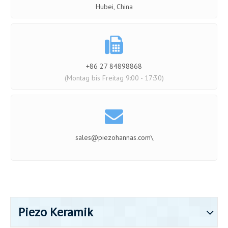
Hubei, China

+86 27 84898868
(Montag bis Freitag 9:00 - 17:30)

sales@piezohannas.com
\
Piezo Keramik