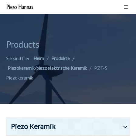
Products
Sie sind hier:
Heim
/
Produkte
/
Piezokeramik/piezoelektrische Keramik
/
PZT-5
Piezokeramik
Piezo Keramik