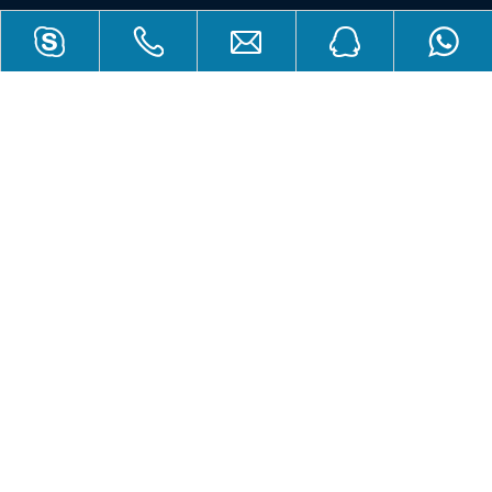
Piezo Hannas (WuHan) Tech Co,.Ltd ist eine professionelle
piezoelektrische Keramik- und Ultraschallwandlerhersteller, die sich
Ultraschalltechnologie und industriellen Anwendungen widmet.
EMPFEHLEN
KONTAKTIERE UNS
Hinzufügen: Nr. 456 Wu Luo Road, Wuchang District, Wuhan City,
Provinz Hubei, China.