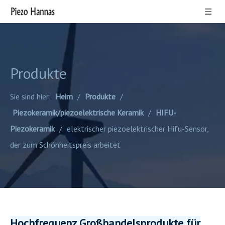
Produkte
Sie sind hier:
Heim
/
Produkte
/
Piezokeramik/piezoelektrische Keramik
/
HIFU-
Piezokeramik
/
elektrischer piezoelektrischer Hifu-Sensor,
der zum Schönheitspreis arbeitet
Hochfrequenz Großhandelsprodukte für