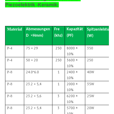
Piezoelektrik -Keramik
:
Material
Abmessungen
Fre
Kapazität
Spitzenleistung
×
D
Hmm)
(khz)
(PF)
(W)
75 × 29
250
8000 ±
350
P-4
10%
50 × 20
250
3600 ±
250
P-4
10%
24.0*6.0
1
2400 ±
40W
P-8
10%
23.2 × 5,4
1
2000 ±
35W
P-8
10%
23.2 × 5,6
3
6200 ±
25W
P-8
10%
23.2 × 5,4
3
5700 ±
20W
P-8
10%