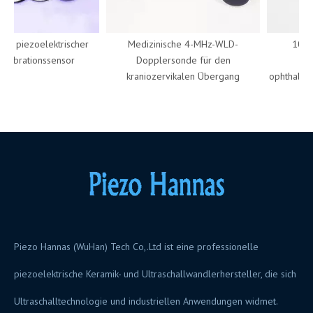
 piezoelektrischer
Medizinische 4-MHz-WLD-
10-MHz
ibrationssensor
Dopplersonde für den
Ultra
kraniozervikalen Übergang
ophthalmolog
Piezo Hannas (WuHan) Tech Co,.Ltd ist eine professionelle
piezoelektrische Keramik- und Ultraschallwandlerhersteller, die sich
Ultraschalltechnologie und industriellen Anwendungen widmet.