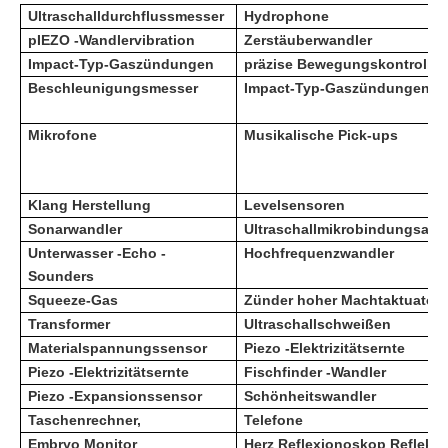
Ultraschalldurchflussmesser
Hydrophone
p
IEZO -Wandlervibration
Zerstäuberwandler
Impact-Typ-Gaszündungen
präzise Bewegungskontrolle
Beschleunigungsmesser
Impact-Typ-Gaszündungen
Mikrofone
Musikalische Pick-ups
Klang Herstellung
Levelsensoren
Sonarwandler
Ultraschallmikrobindungsapp
Unterwasser -Echo -
Hochfrequenzwandler
Sounders
Squeeze-Gas
Zünder hoher Machtaktuator
Transformer
Ultraschallschweißen
Materialspannungssensor
Piezo -Elektrizitätsernte
Piezo -Elektrizitätsernte
Fischfinder -Wandler
Piezo -Expansionssensor
Schönheitswandler
Taschenrechner,
Telefone
Embryo Monitor
Herz Reflexionoskop Reflekto