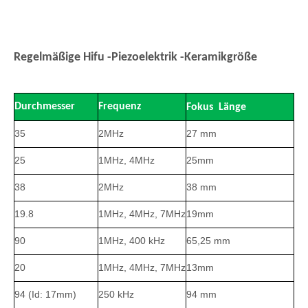
Regelmäßige Hifu -Piezoelektrik -Keramikgröße
Durchmesser
Frequenz
Fokus
Länge
35
2MHz
27 mm
25
1MHz, 4MHz
25mm
38
2MHz
38 mm
19.8
1MHz, 4MHz, 7MHz
19mm
90
1MHz, 400 kHz
65,25 mm
20
1MHz, 4MHz, 7MHz
13mm
94 (Id: 17mm)
250 kHz
94 mm