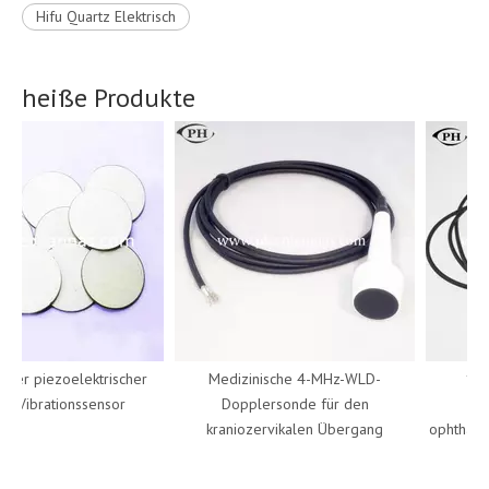
Hifu Quartz Elektrisch
heiße Produkte
er piezoelektrischer
Medizinische 4-MHz-WLD-
10-MH
Vibrationssensor
Dopplersonde für den
Ultr
kraniozervikalen Übergang
ophthalmol