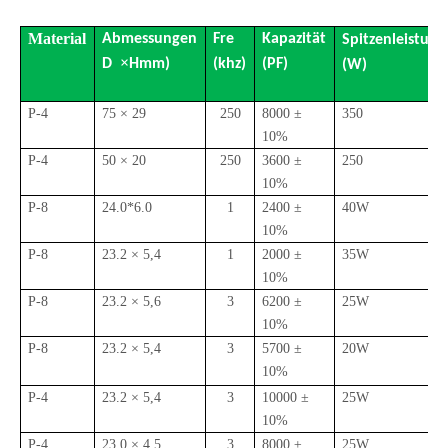
Material
Abmessungen
Fre
Kapazität
Spitzenleistung
×
D
Hmm)
(khz)
(PF)
(W)
P-4
75 × 29
250
8000 ±
350
10%
P-4
50 × 20
250
3600 ±
250
10%
P-8
24.0*6.0
1
2400 ±
40W
10%
P-8
23.2 × 5,4
1
2000 ±
35W
10%
P-8
23.2 × 5,6
3
6200 ±
25W
10%
P-8
23.2 × 5,4
3
5700 ±
20W
10%
P-4
23.2 × 5,4
3
10000 ±
25W
10%
P-4
23.0 × 4,5
3
8000 ±
25W