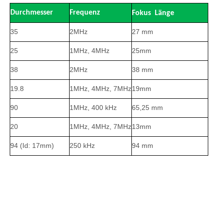
Durchmesser
Frequenz
Fokus
Länge
35
2MHz
27 mm
25
1MHz, 4MHz
25mm
38
2MHz
38 mm
19.8
1MHz, 4MHz, 7MHz
19mm
90
1MHz, 400 kHz
65,25 mm
20
1MHz, 4MHz, 7MHz
13mm
94 (Id: 17mm)
250 kHz
94 mm
Hemisphäre