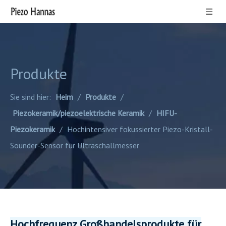
Produkte
Sie sind hier:
Heim
/
Produkte
/
Piezokeramik/piezoelektrische Keramik
/
HIFU-
Piezokeramik
/
Hochintensiver fokussierter Piezo-Kristall-
Sounder-Sensor für Ultraschallmesser
Hochfrequenz Großhandelsprodukte für