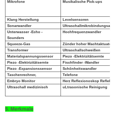
Mikrofone
Musikalische Pick-ups
Klang Herstellung
Levelsensoren
Sonarwandler
Ultraschallmikrobindungsapp
Unterwasser -Echo -
Hochfrequenzwandler
Sounders
Squeeze-Gas
Zünder hoher Machtaktuator
Transformer
Ultraschallschweißen
Materialspannungssensor
Piezo -Elektrizitätsernte
Piezo -Elektrizitätsernte
Fischfinder -Wandler
Piezo -Expansionssensor
Schönheitswandler
Taschenrechner,
Telefone
Embryo Monitor
Herz Reflexionoskop Reflekto
Ultraschall medizinisch
u
Ltrasonische Reinigung
5. Merkmale