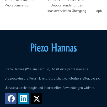
ik-Vibrationssensor
Dopplersonde für den
U
kraniozervikalen Übergang
ophthalm
Piezo Hannas (WuHan) Tech Co,.Ltd ist eine professionelle
piezoelektrische Keramik- und Ultraschallwandlerhersteller, die sich
Ultraschalltechnologie und industriellen Anwendungen widmet.