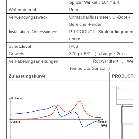
Spitzer Winkel
：
104 ° ± 4
Wohnmaterial
Pom
Verwendungszweck
Ultraschallflussmeter, U -Boot -
Bereichs -Finder
Installation
Abmessungen
P. P
RODUCT -Strukturdiagramm
unten
Schutzlevel
IP68
Länge
：
Gewicht
370g ± 5
2m
％ （（
）
Wandler
+
Verkabelungsanleitungen
Rot:
Weiß:
，
Temperatur
Sensor
)
Zulassungskurve
P
RODUCT
S