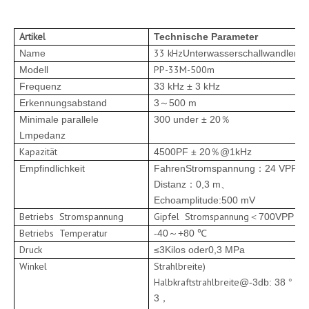
Artikel
Technische Parameter
33 kHz
Name
Unterwasserschallwandler
PP-33M-500m
Modell
Frequenz
33 kHz ± 3 kHz
Erkennungsabstand
3
500 m
～
Minimale parallele
300 under ± 20
％
Lmpedanz
Kapazität
4500PF ± 20
@1kHz
％
Empfindlichkeit
Fahren
Stromspannung
：
24 VPP
、
Distanz
：
0,3 m
、
Echoamplitude:
500 mV
Betriebs
Stromspannung
Gipfel
Stromspannung
＜
700VPP
Betriebs
Temperatur
-40
+80 ℃
～
Druck
≤3
Kilos oder
0,3 MPa
Winkel
Strahlbreite
)
Halbkraftstrahlbreite
@-3db: 38 ° ±
3
，