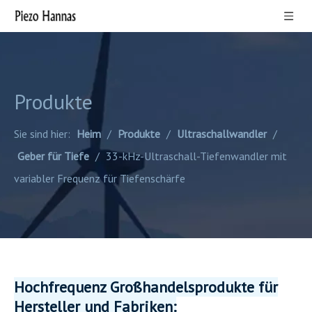
Produkte
Sie sind hier:
Heim
/
Produkte
/
Ultraschallwandler
/
Geber für Tiefe
/
33-kHz-Ultraschall-Tiefenwandler mit
variabler Frequenz für Tiefenschärfe
Hochfrequenz Großhandelsprodukte für
Hersteller und Fabriken: