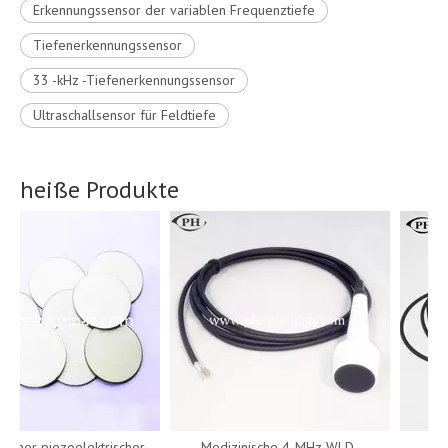
Erkennungssensor der variablen Frequenztiefe
Tiefenerkennungssensor
33 -kHz -Tiefenerkennungssensor
Ultraschallsensor für Feldtiefe
heiße Produkte
scher piezoelektrischer
Medizinische 4-MHz-WLD-
10