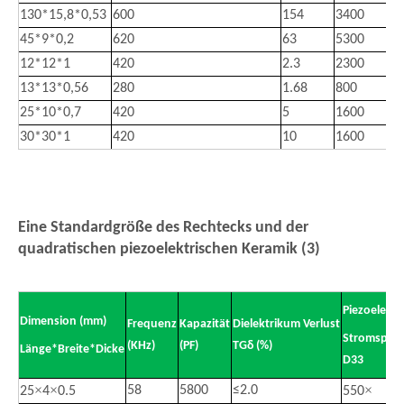
130*15,8*0,53
600
154
3400
45*9*0,2
620
63
5300
12*12*1
420
2.3
2300
13*13*0,56
280
1.68
800
25*10*0,7
420
5
1600
30*30*1
420
10
1600
Eine Standardgröße des Rechtecks ​​und der
quadratischen piezoelektrischen Keramik (3)
Piezoelektr
Dimension (mm)
Frequenz
Kapazität
Dielektrikum Verlust
Stromspann
(KHz)
(PF)
TGδ (%)
Länge*Breite*Dicke
D33
×
×
×
58
5800
≤
2.0
25
4
0.5
550