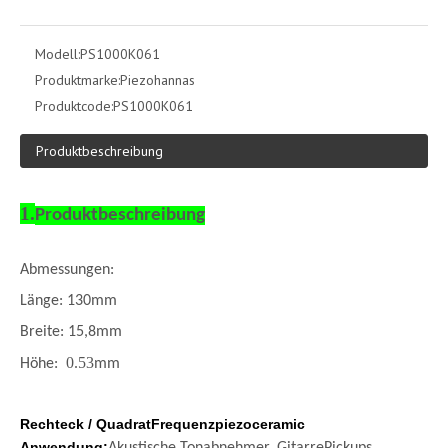
Modell:
PS1000K061
Produktmarke:
Piezohannas
Produktcode:
PS1000K061
Produktbeschreibung
1.
Produktbeschreibung
Abmessungen:
Länge
: 130
mm
Breite: 15,8
mm
0.53
Höhe:
mm
Rechteck / Quadrat
Frequenzpiezoceramic
Anwendung:
Akustische Tonabnehmer, Gitarre
Pickups,