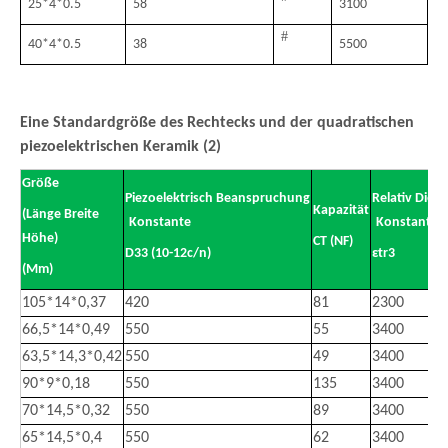
25
*
4
*
0.5
58
3100
#
40
*
4
*
0.5
38
5500
Eine Standardgröße des Rechtecks ​​und der quadratischen
piezoelektrischen Keramik (2)
Größe
Piezoelektrisch Beanspruchung
Relativ Diel
Kapazität
(Länge Breite
Konstante
Konstante
Höhe)
CT (NF)
D33 (10-12c/n)
εtr3
(Mm)
105*14*0,37
420
81
2300
66,5*14*0,49
550
55
3400
63,5*14,3*0,42
550
49
3400
90*9*0,18
550
135
3400
70*14,5*0,32
550
89
3400
65*14,5*0,4
550
62
3400