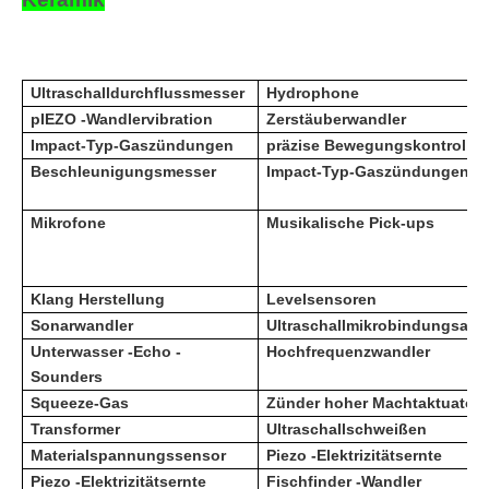
Ultraschalldurchflussmesser
Hydrophone
p
IEZO -Wandlervibration
Zerstäuberwandler
Impact-Typ-Gaszündungen
präzise Bewegungskontrolle
Beschleunigungsmesser
Impact-Typ-Gaszündungen
Mikrofone
Musikalische Pick-ups
Klang Herstellung
Levelsensoren
Sonarwandler
Ultraschallmikrobindungsapp
Unterwasser -Echo -
Hochfrequenzwandler
Sounders
Squeeze-Gas
Zünder hoher Machtaktuator
Transformer
Ultraschallschweißen
Materialspannungssensor
Piezo -Elektrizitätsernte
Piezo -Elektrizitätsernte
Fischfinder -Wandler