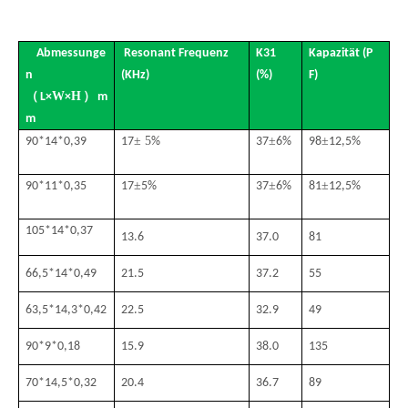
Abmessunge
Resonant Frequenz
K31
Kapazität (P
n
(KHz)
(%)
F)
（
W
H
）
L
×
×
m
m
± 5
±
±
90*14*0,39
17
%
37
6%
98
12,5%
±
±
±
90*11*0,35
17
5%
37
6%
81
12,5%
105*14*0,37
13.6
37.0
81
66,5*14*0,49
21.5
37.2
55
63,5*14,3*0,42
22.5
32.9
49
90*9*0,18
15.9
38.0
135
70*14,5*0,32
20.4
36.7
89