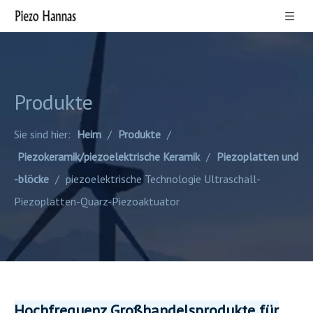
Produkte
Sie sind hier:
Heim
/
Produkte
/
Piezokeramik/piezoelektrische Keramik
/
Piezoplatten und
-blöcke
/
piezoelektrische Technologie Ultraschall-
Piezoplatten-Quarz-Piezoaktuator
Hochfrequenz Großhandelsprodukte für