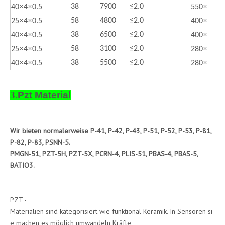
×
×
×
38
7900
≤
2.0
40
4
0.5
550
×
×
×
58
4800
≤
2.0
25
4
0.5
400
×
×
×
38
6500
≤
2.0
40
4
0.5
400
×
×
×
58
3100
≤
2.0
25
4
0.5
280
×
×
×
38
5500
≤
2.0
40
4
0.5
280
3
.Pzt Material
Wir bieten normalerweise P-41, P-42, P-43, P-51, P-52, P-53, P-81,
P-82, P-83, PSNN-5.
PMGN-51, PZT-5H, PZT-5X, PCRN-4, PLIS-51, PBAS-4, PBAS-5,
BATIO3.
PZT -
Materialien sind kategorisiert wie funktional Keramik. In Sensoren si
e machen es möglich umwandeln Kräfte,