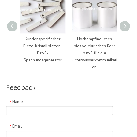
Kundenspezifischer
Hochempfindliches
Piezo-
Piezo-Kristallplatten-
piezoelektrisches Rohr
PZT
Pzt-8-
pzt-5 für die
K
Spannungsgenerator
Unterwasserkommunikati
on
Feedback
Name
*
Email
*