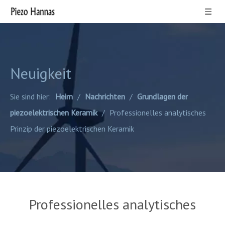
Neuigkeit
Sie sind hier:
Heim
/
Nachrichten
/
Grundlagen der
piezoelektrischen Keramik
/
Professionelles analytisches
Prinzip der piezoelektrischen Keramik
Professionelles analytisches