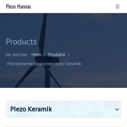
Products
Sie sind hier:
Heim
/
Produkte
/
Piezokeramik/piezoelektrische Keramik
Piezo Keramik