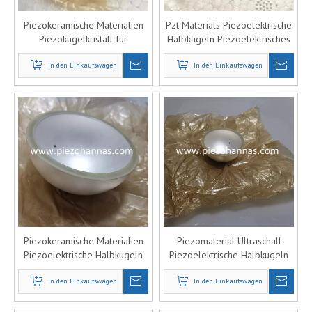
Piezokeramische Materialien
Pzt Materials Piezoelektrische
Piezokugelkristall für
Halbkugeln Piezoelektrisches
Sonarsensor
Blatt für
In den Einkaufswagen
Unterwasserkommunikation
In den Einkaufswagen
Piezokeramische Materialien
Piezomaterial Ultraschall
Piezoelektrische Halbkugeln
Piezoelektrische Halbkugeln
Piezoelektrische Komponenten
Kristalle für Hydrophon
für die Unterwasserakustik
In den Einkaufswagen
In den Einkaufswagen