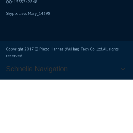
QQ: 1553242848
Skype: Live: Mary_14398
Copyright 2017
Piezo Hannas (WuHan) Tech Co,.Ltd.All rights

reserved.
Schnelle Navigation