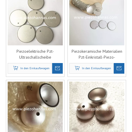
Piezoelektrische Pzt-
Piezokeramische Materialien
Ultraschallscheibe
Pzt-Einkristall-Piezo-
Piezoelektrische Scheibe für
Scheibenkristall für
Ultraschallsensor
In den Einkaufswagen
Ultraschallsensor
In den Einkaufswagen