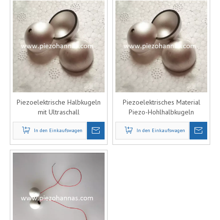
Piezoelektrische Halbkugeln
Piezoelektrisches Material
mit Ultraschall
Piezo-Hohlhalbkugeln
Piezoelektrizitätskristalle für
Fokusschalen für Unterwasser-
In den Einkaufswagen
Sonar
In den Einkaufswagen
Hydrophon