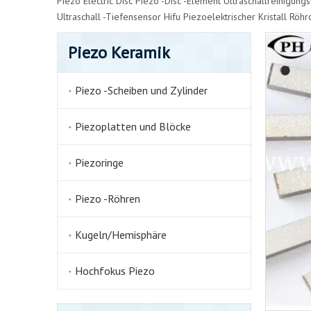
Piezo Electric Disc
Piezo -Disc -Element
Ultraschallreinigung
Ultraschall -Tiefensensor
Hifu Piezoelektrischer Kristall
Röhrc
Piezo Keramik
Piezo -Scheiben und Zylinder
Piezoplatten und Blöcke
Piezoringe
Piezo -Röhren
Kugeln/Hemisphäre
Hochfokus Piezo