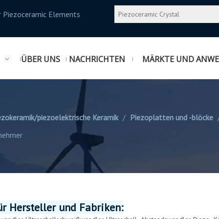
r Piezoceramic Elements
ÜBER UNS
NACHRICHTEN
MÄRKTE UND ANW
ezokeramik/piezoelektrische Keramik
/
Piezoplatten und -blöcke
bnehmer
 Hersteller und Fabriken: