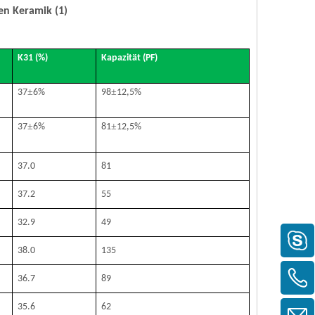
en Keramik (1)
K31 (%)
Kapazität (PF)
±
±
37
6%
98
12,5%
±
±
37
6%
81
12,5%
37.0
81
37.2
55
32.9
49
38.0
135
36.7
89
35.6
62