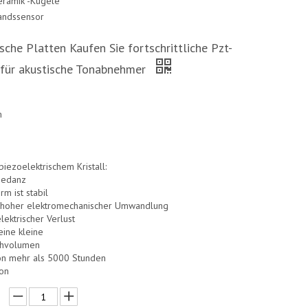
eramik -Kugel
e
tandssensor
sche Platten Kaufen Sie fortschrittliche Pzt-
 für akustische Tonabnehmer
m
m
iezoelektrischem Kristall:
pedanz
rm ist stabil
it hoher elektromechanischer Umwandlung
lektrischer Verlust
eine kleine
ühvolumen
on mehr als 5000 Stunden
ion