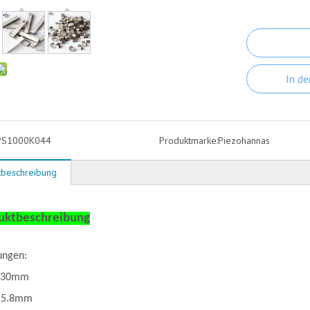
In d
PS1000K044
Produktmarke:
Piezohannas
tbeschreibung
uktbeschreibung
ngen:
130
mm
15.8
mm