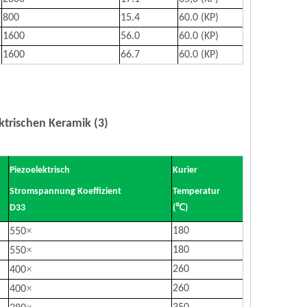
800
15.4
60.0 (KP)
1600
56.0
60.0 (KP)
1600
66.7
60.0 (KP)
ktrischen Keramik (3)
Piezoelektrisch
Kurier
Stromspannung Koeffizient
Temperatur
D33
(℃)
×
180
550
×
180
550
×
260
400
×
260
400