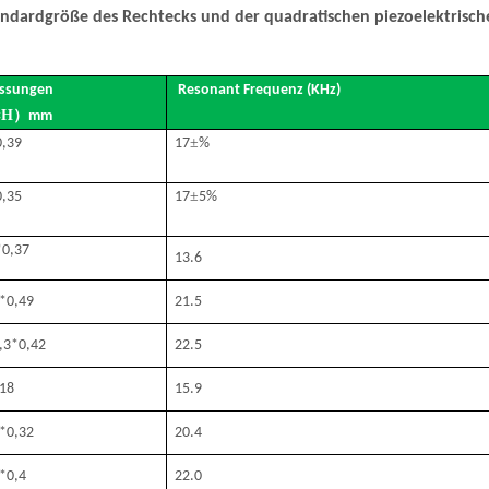
andardgröße des Rechtecks ​​und der quadratischen piezoelektrisch
ssungen
Resonant Frequenz (KHz)
H
）
×
mm
±
0,39
17
%
±
0,35
17
5%
*0,37
13.6
*0,49
21.5
,3*0,42
22.5
18
15.9
*0,32
20.4
*0,4
22.0