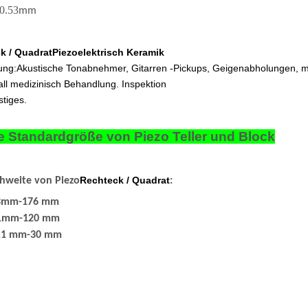
.53
mm
k / Quadrat
Piezoelektrisch Keramik
ung:
Akustische Tonabnehmer, Gitarren -Pickups, Geigenabholungen, m
all medizinisch Behandlung. Inspektion
tiges.
ne Standardgröße von Piezo Teller und Block
Rechteck / Quadrat
chweite von Piezo
:
 3mm-176 mm
: 1mm-120 mm
0,1 mm-30 mm