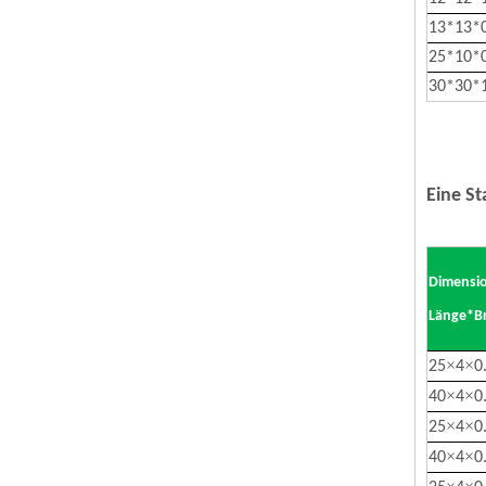
13*13*
25*10*0
30*30*
Eine St
Dimensi
Länge*Br
×
×
25
4
0
×
×
40
4
0
×
×
25
4
0
×
×
40
4
0