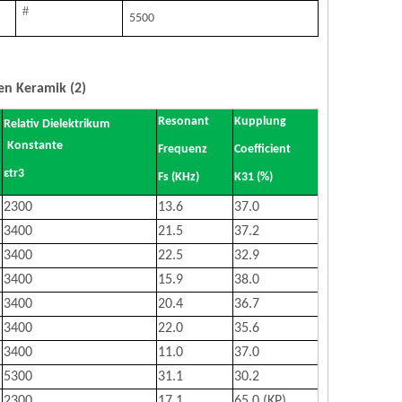
#
5500
en Keramik (2)
Resonant
Kupplung
Relativ Dielektrikum
Konstante
Frequenz
Coefficient
εtr3
Fs (KHz)
K31 (%)
2300
13.6
37.0
3400
21.5
37.2
3400
22.5
32.9
3400
15.9
38.0
3400
20.4
36.7
3400
22.0
35.6
3400
11.0
37.0
5300
31.1
30.2
2300
17.1
65,0 (KP)