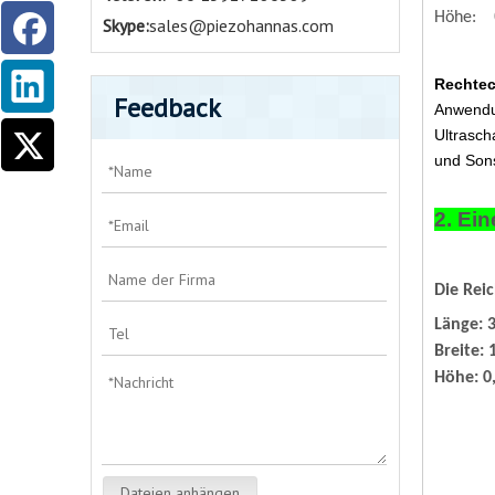
0
Höhe:
Skype:
sales@piezohannas.com
Rechtec
Feedback
Anwend
Ultrasch
und Sons
2. Ei
Die Rei
Länge:
Breite
Höhe: 
Dateien anhängen