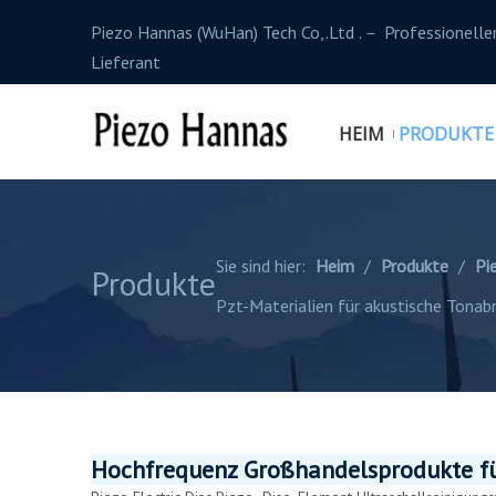
Piezo Hannas (WuHan) Tech Co,.Ltd .－ Professionelle
Lieferant
HEIM
PRODUKTE
Sie sind hier:
Heim
/
Produkte
/
Pi
Produkte
Pzt-Materialien für akustische Tona
Hochfrequenz Großhandelsprodukte für