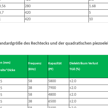
0,56
280
1.68
,7
420
5
1
420
10
andardgröße des Rechtecks ​​und der quadratischen piezoele
on (mm)
Frequenz
Kapazität
Dielektrikum Verlust
(KHz)
(PF)
TGδ (%)
eite*Dicke
58
5800
≤
2.0
.5
38
7900
≤
2.0
.5
58
4800
≤
2.0
.5
38
6500
≤
2.0
.5