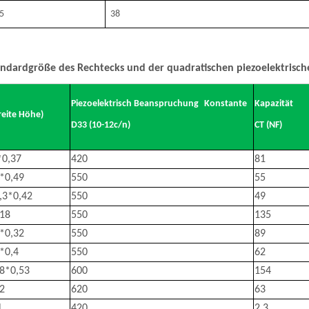
.5
38
andardgröße des Rechtecks ​​und der quadratischen piezoelektrisch
Piezoelektrisch Beanspruchung
Konstante
Kapazität
reite Höhe)
D33 (10-12c/n)
CT (NF)
*0,37
420
81
*0,49
550
55
,3*0,42
550
49
18
550
135
*0,32
550
89
*0,4
550
62
8*0,53
600
154
2
620
63
1
420
2.3