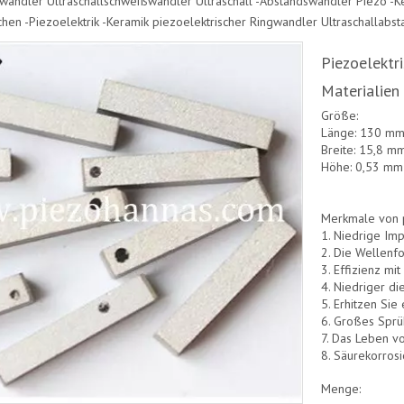
swandler
Ultraschallschweißwandler
Ultraschall -Abstandswandler
Piezo -K
hen -Piezoelektrik -Keramik
piezoelektrischer Ringwandler
Ultraschallabs
Piezoelektri
Materialien
Größe:
Länge: 130 m
Breite: 15,8 m
Höhe: 0,53 mm
Merkmale von p
1. Niedrige Im
2. Die Wellenfo
3. Effizienz m
4. Niedriger die
5. Erhitzen Sie 
6. Großes Spr
7. Das Leben v
8. Säurekorros
Menge: