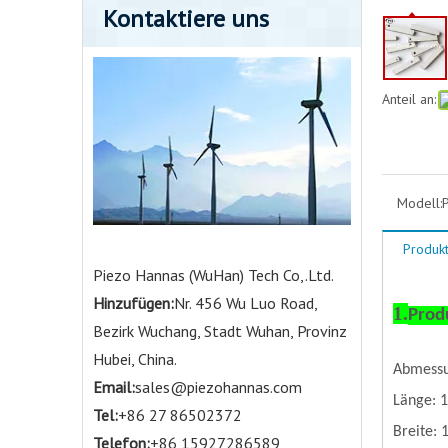
Kontaktiere uns
Anteil an:
Modell:
Produk
Piezo Hannas (WuHan) Tech Co,.Ltd.
Hinzufügen:
Nr. 456 Wu Luo Road,
1.
Prod
Bezirk Wuchang, Stadt Wuhan, Provinz
Hubei, China.
Abmessu
Email:
sales@piezohannas.com
Länge
: 
Tel:
+86 27 86502372
Breite: 
Telefon:
+86 15927286589