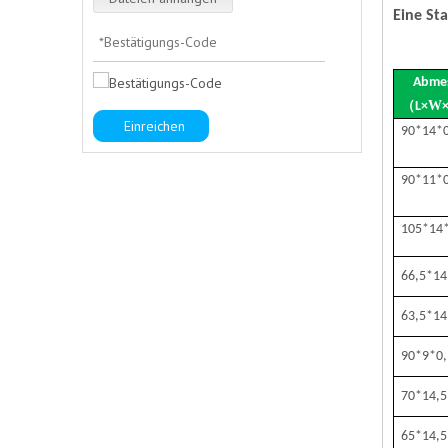
Eine St
Abme
（
W
L
×
Einreichen
90*14*
90*11*
105*14
66,5*14
63,5*14
90*9*0,
70*14,5
65*14,5