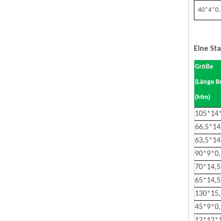
40
*
4
*
0
Eine St
Größe
(Länge B
(Mm)
105*14
66,5*14
63,5*14
90*9*0,
70*14,5
65*14,5
130*15,
45*9*0,
12*12*