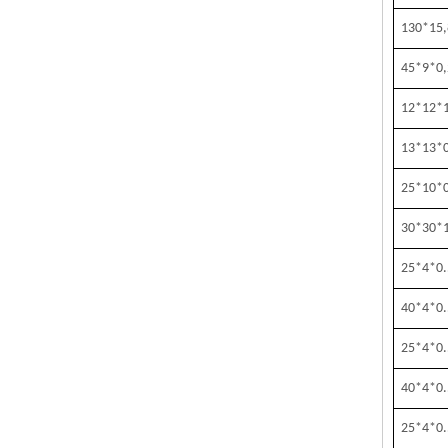
130*15,
45*9*0,
12*12*
13*13*
25*10*0
30*30*
25
*
4
*
0
40
*
4
*
0
25
*
4
*
0
40
*
4
*
0
25
*
4
*
0